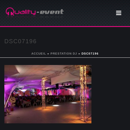
DSC07196
ACCUEIL
»
PRESTATION DJ
»
DSC07196